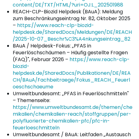
content/DE/TXT/HTML/?uri=OJ:L_202501988
REACH-CLP-Biozid Helpdesk (BAuA): Meldung
zum Beschränkungseintrag Nr. 82, Oktober 2025
–
https://www.reach-clp-biozid-
helpdesk.de/SharedDocs/Meldungen/DE/REACH
/2025-10-07_Beschr%C3%A4nkungseintrag_82
BAuA / Helpdesk-Fokus: „PFAS in
Feuerlöschschäumen – Häufig gestellte Fragen
(FAQ)", Februar 2026 –
https://www.reach-clp-
biozid-
helpdesk.de/SharedDocs/Publikationen/DE/REA
CH/BAuA/Fachbeitraege/Fokus_REACH_Feuerl
oeschschaeume
Umweltbundesamt: „PFAS in Feuerlöschmitteln"
– Themenseite:
https://www.umweltbundesamt.de/themen/che
mikalien/chemikalien-reach/stoffgruppen/per-
polyfluorierte-chemikalien-pfc/pfc-in-
feuerloeschmitteln
Umweltbundesamt / BAuA: Leitfaden „Austausch