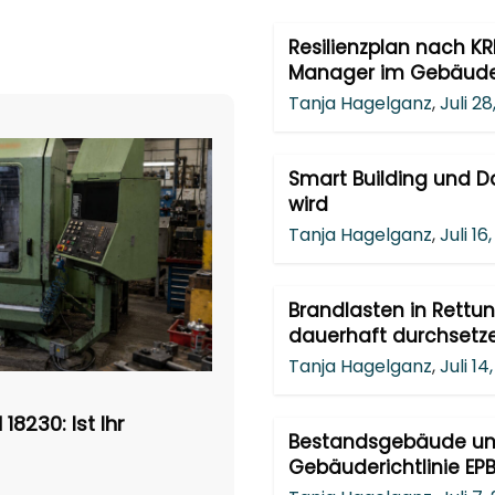
Resilienzplan nach KR
Manager im Gebäude
Tanja Hagelganz
,
Juli 2
Smart Building und Da
wird
Tanja Hagelganz
,
Juli 16
Brandlasten in Rettu
dauerhaft durchsetz
Tanja Hagelganz
,
Juli 14
8230: Ist Ihr
Bestandsgebäude unt
Gebäuderichtlinie EPB