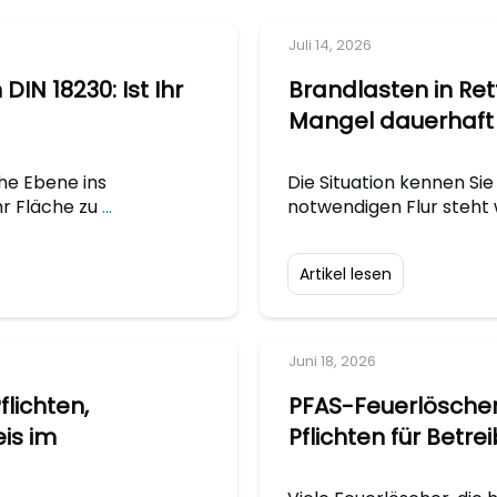
Juli 14, 2026
N 18230: Ist Ihr
Brandlasten in Re
Mangel dauerhaft
che Ebene ins
Die Situation kennen Si
r Fläche zu
...
notwendigen Flur steht 
Artikel lesen
Juni 18, 2026
flichten,
PFAS-Feuerlöscher:
is im
Pflichten für Betre