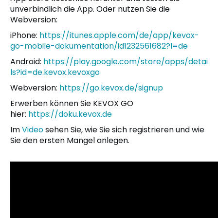
unverbindlich die App. Oder nutzen Sie die
Webversion:
iPhone:
https://itunes.apple.com/de/app/kevox-
go-mobile-dokumentation/id1232561682?l=de
Android:
https://play.google.com/store/apps/detai
ls?id=de.kevox.kevoxgo
Webversion:
https://go.kevox.de/signup
Erwerben können Sie KEVOX GO
hier:
https://doku.kevox.de
Im
Video
sehen Sie, wie Sie sich registrieren und wie
Sie den ersten Mangel anlegen.