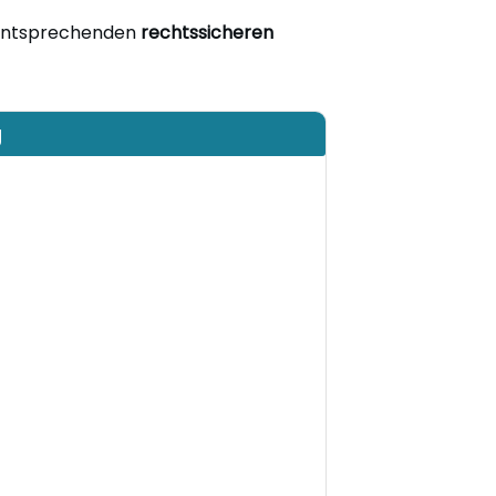
entsprechenden
rechtssicheren
g