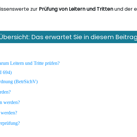
Wissenswerte zur
Prüfung von Leitern und Tritten
und der 
Übersicht: Das erwartet Sie in diesem Beitra
rum Leitern und Tritte prüfen?
I 694)
ordnung (BetrSichV)
erden?
en werden?
 werden?
erprüfung?