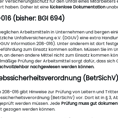
 Versicherungsschutz für den Unfall eines Mitarbeiters ent
hrt haben. Daher ist eine
lückenlose Dokumentation
unabd
016 (bisher: BGI 694)
weglichen Arbeitsmitteln in Unternehmen und bergen ein
zliche Unfallversicherung e.V. (DGUV) eine extra Handlu
GUV Information 208-016). Unter anderem ist dort festgeh
efährdung zum Einsatz kommen sollten. Müssen Sie im 
zen, an denen andere Mittel nicht zum Einsatz kommen könn
gelmäßige Prüfung der Arbeitsmittel sorgt dafür, dass sich
nachvollziehbar nachgewiesen werden können.
iebssicherheitsverordnung (BetrSichV
08-016 gibt Hinweise zur Prüfung von Leitern und Tritte
sicherheitsverordnung (BetrSichV) vor. Dort ist in § 3, Abs
 geprüft werden müssen. Jede
Prüfung muss gut dokumen
ft gezogen werden können.