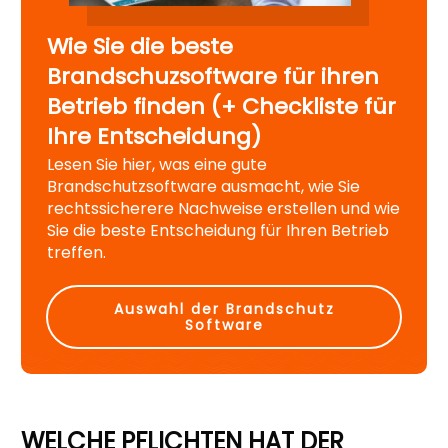
Wie Sie die beste
Brandschuzsoftware für ihren
Betrieb finden (+ Checkliste für
Ihre Entscheidung)
Lesen Sie hier, was eine gute
Brandschutzsoftware ausmacht, wie Sie
rechtssicherere Nachweise erstellen und wie
Sie die beste Entscheidung für Ihren Betrieb
treffen.
Auswahl der Brandschutz
Software
WELCHE PFLICHTEN HAT DER